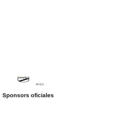
autorizo el uso de mis datos personales para la gestión
de mi membresía de acuerdo con la política de
privacidad.
*
Enviar Solicitud
Limpiar
Teléfono
(+598) 2506 2550
Email
socios@danubiofc.com
Sede
Sponsors oficiales
Av. 8 de Octubre 3529