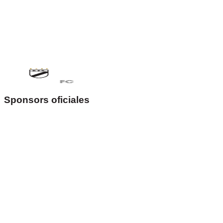
Más Partidos
N/a
0
partidos
Más Joven
N/a
Sponsors oficiales
Sin datos