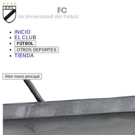
INICIO
EL CLUB
FÚTBOL
OTROS DEPORTES
TIENDA
Abrir menú principal