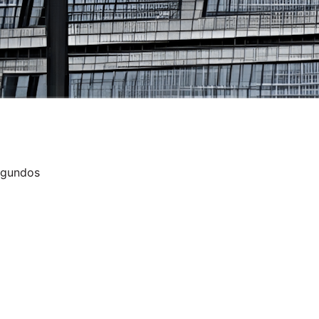
egundos